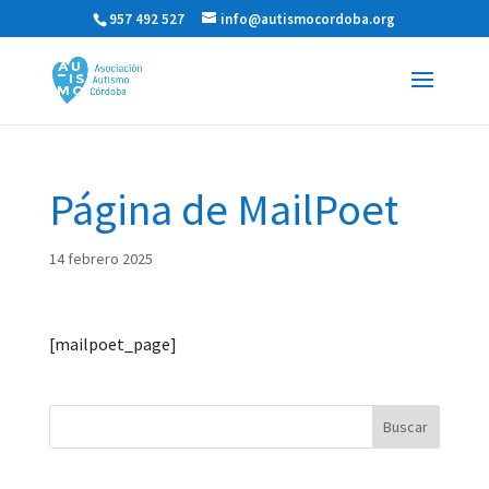
957 492 527
info@autismocordoba.org
Página de MailPoet
14 febrero 2025
[mailpoet_page]
Buscar